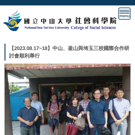
跳
到
主
要
內
容
區
【2023.08.17~18】中山、釜山與埼玉三校國際合作研
討會順利舉行