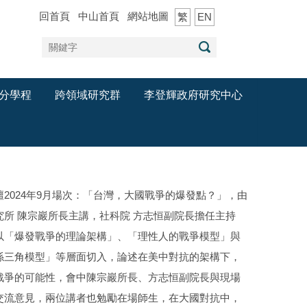
回首頁
中山首頁
網站地圖
繁
EN
分學程
跨領域研究群
李登輝政府研究中心
壇2024年9月場次：「台灣，大國戰爭的爆發點？」，由
究所 陳宗巖所長主講，社科院 方志恒副院長擔任主持
以「爆發戰爭的理論架構」、「理性人的戰爭模型」與
係三角模型」等層面切入，論述在美中對抗的架構下，
戰爭的可能性，會中陳宗巖所長、方志恒副院長與現場
交流意見，兩位講者也勉勵在場師生，在大國對抗中，