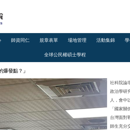
心
師資同仁
規章表單
場地管理
活動集錦
學
全球公民權碩士學程
爭的爆發點？」
社科院論
政治學研
人，會中
「國家關
台灣面對
師生充分