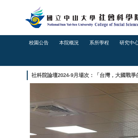
跳
到
主
要
內
容
校園公告
本院概況
系所學程
研究中
區
社科院論壇2024-9月場次：「台灣，大國戰